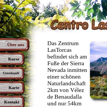
Das Zentrum
Über uns
LasTorcas
befindet sich am
Kurse
Fuße der Sierra
Nevada inmitten
Unterkunft
einer schönen
Naturlandschaft
Karte
2km von Vélez
de Benaudalla
Kontakt
und nur 54km